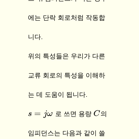
에는 단락 회로처럼 작동합
니다.
위의 특성들은 우리가 다른
교류 회로의 특성을 이해하
는 데 도움이 됩니다.
=
s
s
=
j
ω
j
ω
C
C
로 쓰면 용량
의
임피던스는 다음과 같이 쓸