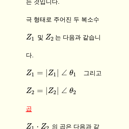
는 것입니다.
극 형태로 주어진 두 복소수
Z
Z
1
Z
Z
2
및
는 다음과 같습니
1
2
다.
=
|
|
∠
Z
Z
θ
그리고
Z
1
=
|
Z
1
|
∠
θ
1
1
1
1
=
|
|
∠
Z
Z
θ
Z
2
=
|
Z
2
|
∠
θ
2
2
2
2
곱
⋅
Z
Z
1
⋅
Z
2
Z
의 곱은 다음과 같
1
2