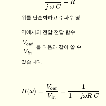
+
R
j
ω
C
위를 단순화하고 주파수 영
역에서의 전압 전달 함수
V
o
u
t
V
o
u
t
V
i
n
를 다음과 같이 쓸 수
V
i
n
있습니다.
1
V
o
u
t
(
)
=
=
H
H
(
ω
ω
)
=
V
o
u
t
V
i
n
=
1
1
+
j
ω
R
C
1
+
V
j
ω
R
C
i
n