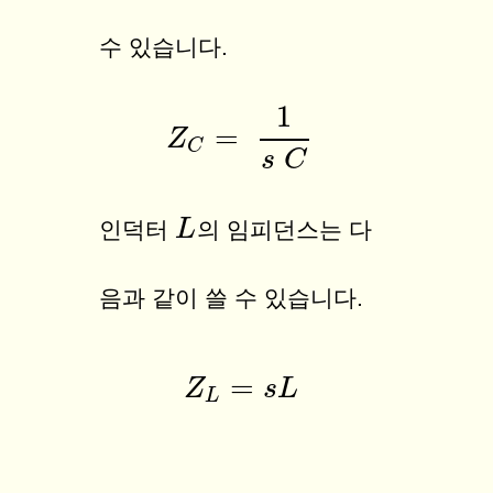
수 있습니다.
1
=
Z
Z
C
=
1
s
C
C
s
C
L
L
인덕터
의 임피던스는 다
음과 같이 쓸 수 있습니다.
=
Z
Z
L
=
s
s
L
L
L