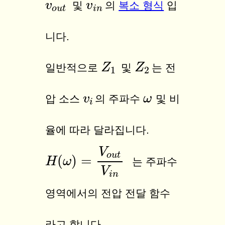
v
v
o
u
t
v
v
i
n
및
의
복소 형식
입
o
u
t
i
n
니다.
Z
Z
1
Z
Z
2
일반적으로
및
는 전
1
2
v
v
i
ω
ω
압 소스
의 주파수
및 비
i
율에 따라 달라집니다.
V
o
u
t
(
)
=
H
H
(
ω
ω
)
=
V
o
u
t
V
i
n
는
주파수
V
i
n
영역에서의 전압 전달 함수
라고 합니다.