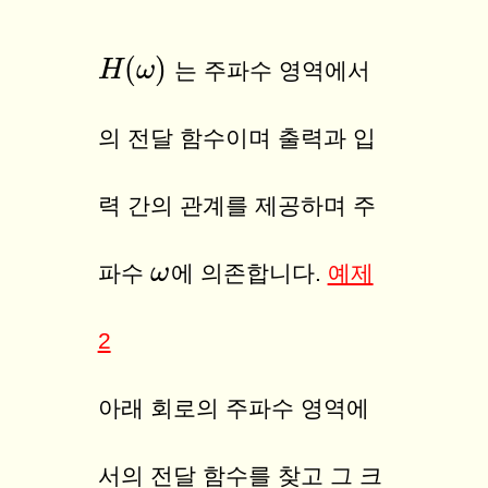
(
)
H
H
(
ω
ω
)
는
주파수 영역에서
의 전달 함수
이며 출력과 입
력 간의 관계를 제공하며 주
ω
ω
파수
에 의존합니다.
예제
2
아래 회로의 주파수 영역에
서의 전달 함수를 찾고 그 크