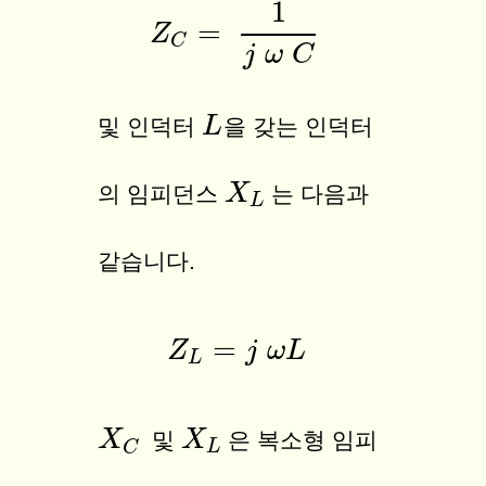
1
=
Z
Z
C
=
1
j
ω
C
C
j
ω
C
L
L
및 인덕터
을 갖는 인덕터
X
X
L
의 임피던스
는 다음과
L
같습니다.
=
Z
Z
L
=
j
j
ω
ω
L
L
L
X
X
C
X
X
L
및
은 복소형 임피
L
C