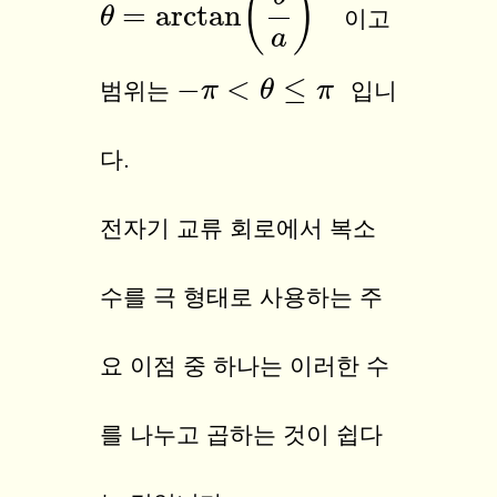
(
)
=
arctan
θ
θ
=
arctan
(
b
a
)
이고
a
−
<
≤
−
π
π
<
θ
≤
π
θ
π
범위는
입니
다.
전자기 교류 회로에서 복소
수를 극 형태로 사용하는 주
요 이점 중 하나는 이러한 수
를 나누고 곱하는 것이 쉽다