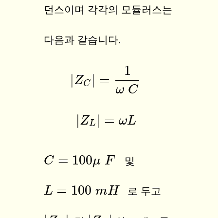
던스이며 각각의 모듈러스는
다음과 같습니다.
1
|
|
=
Z
|
Z
C
|
=
1
ω
C
C
ω
C
|
|
=
Z
|
Z
L
|
=
ω
ω
L
L
L
=
100
C
C
=
100
μ
F
μ
F
및
=
100
L
L
=
100
m
H
m
H
로 두고