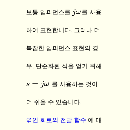
j
j
ω
ω
보통 임피던스를
를 사용
하여 표현합니다. 그러나 더
복잡한 임피던스 표현의 경
우, 단순화된 식을 얻기 위해
=
s
s
=
j
ω
j
ω
를 사용하는 것이
더 쉬울 수 있습니다.
엮인 회로의 전달 함수
에 대