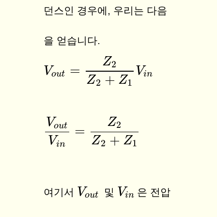
던스인 경우에, 우리는 다음
을 얻습니다.
Z
2
=
V
V
o
u
t
=
Z
2
Z
2
+
Z
1
V
i
n
V
o
u
t
i
n
+
Z
Z
2
1
V
Z
2
o
u
t
=
V
o
u
t
V
i
n
=
Z
2
Z
2
+
Z
1
+
V
Z
Z
2
1
i
n
V
V
o
u
t
V
V
i
n
여기서
및
은 전압
o
u
t
i
n