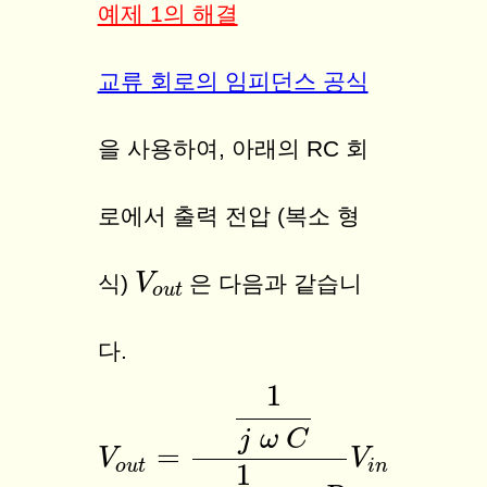
예제 1의 해결
교류 회로의 임피던스 공식
을 사용하여, 아래의 RC 회
로에서 출력 전압 (복소 형
V
V
o
u
t
식)
은 다음과 같습니
o
u
t
다.
1
j
ω
C
=
V
V
o
u
t
=
1
j
ω
C
1
j
ω
C
+
R
V
i
n
V
o
u
t
i
n
1