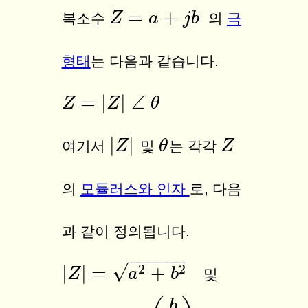
=
+
Z
Z
=
a
+
j
a
b
j
b
복소수
의
극
형태
는 다음과 같습니다.
=
|
|
∠
Z
Z
θ
Z
=
|
Z
|
∠
θ
|
|
|
Z
Z
|
θ
θ
Z
Z
여기서
및
는 각각
의
모듈러스와 인자
로, 다음
과 같이 정의됩니다.
−
−
−
−
−
−
√
2
2
|
|
=
+
|
Z
Z
|
=
a
2
+
b
2
a
b
및
b