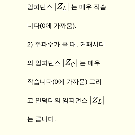
|
|
|
Z
Z
L
|
임피던스
는 매우 작습
L
니다(0에 가까움).
2) 주파수가 클 때, 커패시터
|
|
|
Z
Z
C
|
의 임피던스
는 매우
C
작습니다(0에 가까움) 그리
|
|
|
Z
Z
L
|
고 인덕터의 임피던스
L
는 큽니다.