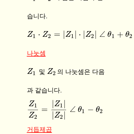
습니다.
⋅
=
|
|
⋅
|
|
∠
+
Z
Z
1
⋅
Z
2
Z
=
|
Z
1
|
⋅
|
Z
Z
2
|
∠
θ
1
Z
+
θ
2
θ
θ
1
2
1
2
1
2
나눗셈
Z
Z
1
Z
Z
2
및
의 나눗셈은 다음
1
2
과 같습니다.
|
|
Z
Z
1
1
=
∠
−
θ
θ
Z
1
Z
2
=
|
Z
1
|
|
Z
2
|
∠
θ
1
−
θ
2
1
2
|
|
Z
Z
2
2
거듭제곱