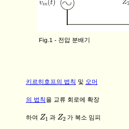
Fig.1 - 전압 분배기
키르히호프의 법칙
및
오머
의 법칙
을 교류 회로에 확장
Z
Z
1
Z
Z
2
하여
과
가 복소 임피
1
2