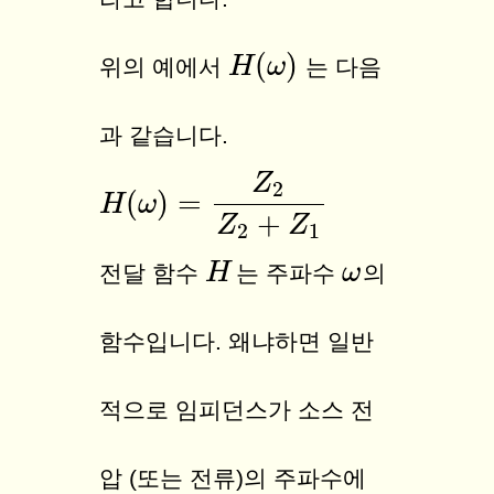
(
)
H
H
(
ω
ω
)
위의 예에서
는 다음
과 같습니다.
Z
2
(
)
=
H
H
(
ω
ω
)
=
Z
2
Z
2
+
Z
1
+
Z
Z
2
1
H
H
ω
ω
전달 함수
는 주파수
의
함수
입니다. 왜냐하면 일반
적으로 임피던스가 소스 전
압 (또는 전류)의 주파수에