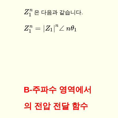
n
Z
Z
1
n
은 다음과 같습니다.
1
n
=
|
|
∠
n
Z
Z
n
θ
Z
1
n
=
|
Z
1
|
n
∠
n
θ
1
1
1
1
B-주파수 영역에서
의 전압 전달 함수