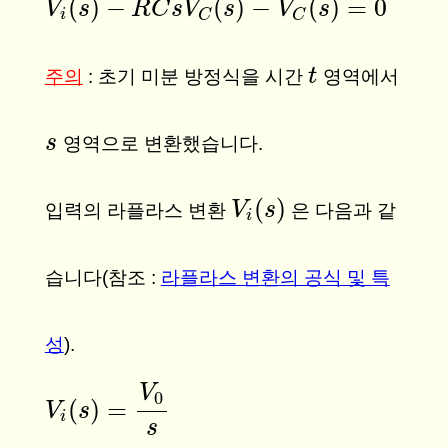
(
)
−
(
)
−
(
)
=
0
V
V
i
(
s
s
)
−
R
C
s
R
V
C
C
s
(
s
V
)
−
V
C
s
(
s
)
=
0
V
s
i
C
C
t
t
주의
: 초기 미분 방정식을 시간
영역에서
s
s
영역으로 변환했습니다.
(
)
V
V
i
(
s
s
)
입력의 라플라스 변환
은 다음과 같
i
습니다(참조 :
라플라스 변환의 공식 및 특
성
).
V
0
(
)
=
V
V
i
(
s
s
)
=
V
0
s
i
s