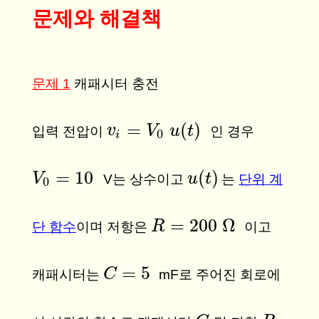
문제와 해결책
문제 1
캐패시터 충전
=
(
)
v
v
i
=
V
0
u
V
(
t
)
u
t
입력 전압이
인 경우
0
i
=
10
(
)
V
V
0
=
10
u
u
(
t
t
)
V는 상수이고
는
단위 계
0
=
200
Ω
R
R
=
200
Ω
단 함수
이며 저항은
이고
=
5
C
C
=
5
캐패시터는
mF로 주어진 회로에