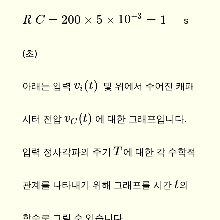
−
3
=
200
×
5
×
10
=
1
R
R
C
C
=
200
×
5
×
10
−
3
=
1
s
(초)
(
)
v
v
i
(
t
)
t
아래는 입력
및 위에서 주어진 캐패
i
(
)
v
v
C
(
t
t
)
시터 전압
에 대한 그래프입니다.
C
T
T
입력 정사각파의 주기
에 대한 각 수학적
t
t
관계를 나타내기 위해 그래프를 시간
의
함수로 그릴 수 있습니다.