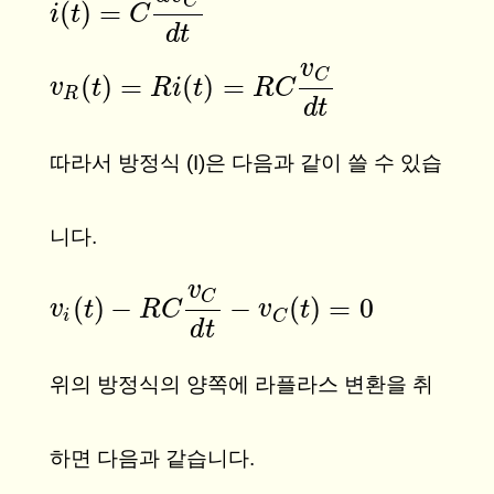
C
(
)
=
i
i
(
t
)
t
=
C
d
v
C
C
d
t
d
t
v
C
(
)
=
(
)
=
v
v
R
(
t
t
)
=
R
i
(
t
)
R
=
R
i
C
t
v
C
d
t
R
C
R
d
t
따라서 방정식 (I)은 다음과 같이 쓸 수 있습
니다.
v
C
(
)
−
−
(
)
=
0
v
v
i
(
t
)
t
−
R
C
v
R
C
C
d
t
−
v
C
(
t
)
=
v
0
t
i
C
d
t
위의 방정식의 양쪽에 라플라스 변환을 취
하면 다음과 같습니다.