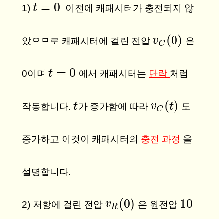
=
0
t
t
=
0
1)
이전에 캐패시터가 충전되지 않
(
0
)
v
v
C
(
0
)
았으므로 캐패시터에 걸린 전압
은
C
=
0
t
t
=
0
0이며
에서 캐패시터는
단락
처럼
(
)
t
t
v
v
C
(
t
t
)
작동합니다.
가 증가함에 따라
도
C
증가하고 이것이 캐패시터의
충전 과정
을
설명합니다.
(
0
)
10
v
v
R
(
0
)
10
2) 저항에 걸린 전압
은 원전압
R