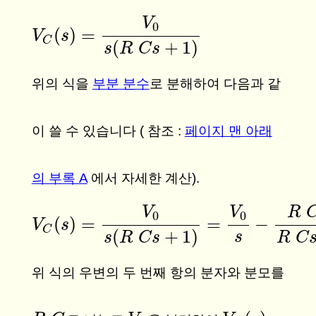
V
0
(
)
=
V
V
C
(
s
s
)
=
V
0
s
(
R
C
s
+
1
)
C
(
+
1
)
s
R
C
s
위의 식을
부분 분수
로 분해하여 다음과 같
이 쓸 수 있습니다 ( 참조 :
페이지 맨 아래
의 부록 A
에서 자세한 계산).
V
V
R
0
0
(
)
=
=
−
V
V
C
(
s
s
)
=
V
0
s
(
R
C
s
+
1
)
=
V
0
s
−
R
C
V
0
R
C
s
+
1
C
(
+
1
)
s
R
C
s
R
C
s
위 식의 우변의 두 번째 항의 분자와 분모를