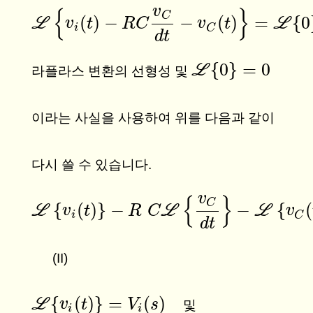
v
{
}
C
(
)
−
−
(
)
=
{
0
L
L
L
{
v
i
(
t
)
v
−
R
t
C
v
C
d
R
t
−
C
v
C
(
t
)
}
=
L
{
0
v
}
t
i
C
d
t
{
0
}
=
0
L
L
{
0
}
=
0
라플라스 변환의 선형성 및
이라는 사실을 사용하여 위를 다음과 같이
다시 쓸 수 있습니다.
v
{
}
C
{
(
)
}
−
−
{
(
L
L
L
L
{
v
i
(
t
v
)
}
−
R
t
C
L
{
v
C
R
d
t
C
}
−
L
{
v
C
(
t
)
}
=
0
v
i
C
d
t
(II)
{
(
)
}
=
(
)
L
L
{
v
i
(
v
t
)
}
=
t
V
i
(
s
)
V
s
및
i
i