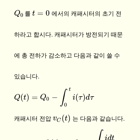
=
0
Q
Q
0
t
t
=
0
를
에서의 캐패시터의 초기 전
0
하라고 합시다. 캐패시터가 방전되기 때문
에 총 전하가 감소하고 다음과 같이 쓸 수
있습니다.
t
∫
(
)
=
−
(
)
Q
Q
(
t
)
t
=
Q
0
−
Q
∫
0
t
i
(
τ
)
d
τ
i
τ
d
τ
0
0
(
)
v
v
C
(
t
t
)
캐패시터 전압
는 다음과 같습니다.
C
∫
i
d
t