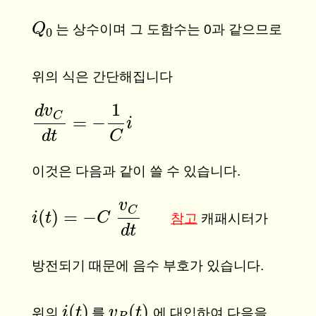
Q
Q
0
는 상수이며 그 도함수는 0과 같으므로
0
위의 식은 간단해집니다
1
d
v
C
=
−
d
v
C
d
t
=
−
1
C
i
i
d
t
C
이것은 다음과 같이 쓸 수 있습니다.
v
C
(
)
=
−
i
i
(
t
)
t
=
−
C
v
C
d
C
t
참고
캐패시터가
d
t
방전되기 때문에 음수 부호가 있습니다.
(
)
(
)
i
i
(
t
)
t
v
v
R
(
t
t
)
위의
를
에 대입하여 다음을