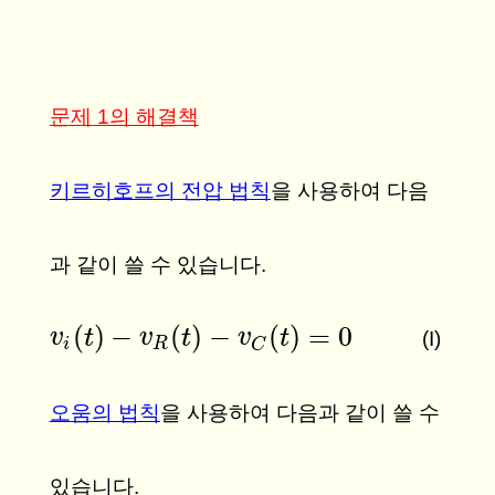
문제 1의 해결책
키르히호프의 전압 법칙
을 사용하여 다음
과 같이 쓸 수 있습니다.
(
)
−
(
)
−
(
)
=
0
v
v
i
(
t
)
t
−
v
R
(
t
v
)
−
v
C
t
(
t
)
=
0
v
t
(I)
i
R
C
오움의 법칙
을 사용하여 다음과 같이 쓸 수
있습니다.