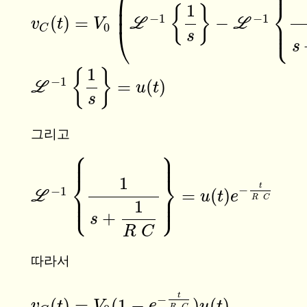
⎪
⎛
⎪
⎜
⎨
1
⎜
{
}
−
1
−
1
(
)
=
−
⎪
L
L
v
v
C
(
t
t
)
=
V
0
(
L
V
−
1
{
1
s
}
−
L
−
1
{
1
s
+
1
R
C
}
)
⎩
⎪
0
⎝
C
s
s
1
{
}
−
1
=
(
)
L
L
−
1
{
1
s
}
=
u
(
t
)
u
t
s
그리고
⎧
⎫
⎪
⎪
⎪
⎪
⎨
⎬
1
t
−
−
1
=
(
)
⎪
⎪
L
L
−
1
{
1
s
+
1
R
C
}
=
u
(
t
)
e
−
t
R
C
u
t
e
⎩
⎭
⎪
⎪
R
C
1
+
s
R
C
따라서
t
−
(
)
=
(
1
−
)
(
)
v
v
C
(
t
t
)
=
V
0
(
1
V
−
e
−
t
R
C
e
)
u
(
t
)
u
t
R
C