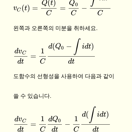
(
)
Q
t
Q
0
(
)
=
=
−
v
v
C
(
t
t
)
=
Q
(
t
)
C
=
Q
0
C
−
∫
i
d
t
C
C
C
C
C
왼쪽과 오른쪽의 미분을 취하세요.
∫
(
−
)
d
Q
i
d
t
0
1
d
v
C
=
d
v
C
d
t
=
1
C
d
(
Q
0
−
∫
i
d
t
)
d
t
d
t
C
d
t
도함수의 선형성을 사용하여 다음과 같이
쓸 수 있습니다.
∫
(
)
d
i
d
t
1
1
d
v
d
Q
0
C
=
−
d
v
C
d
t
=
1
C
d
Q
0
d
t
−
1
C
d
(
∫
i
d
t
)
d
t
d
t
C
d
t
C
d
t