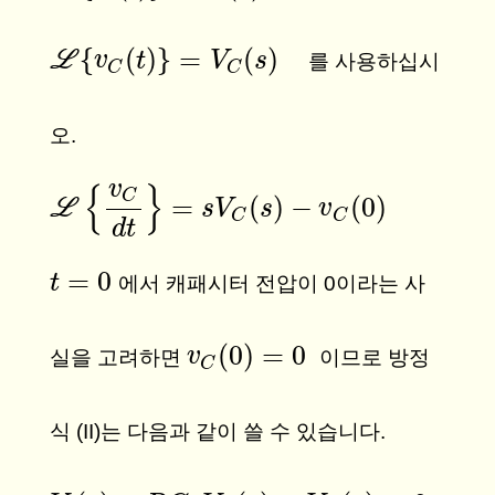
{
(
)
}
=
(
)
L
L
{
v
C
v
(
t
)
}
=
t
V
C
(
s
)
V
s
를 사용하십시
C
C
오.
v
{
}
C
=
(
)
−
(
0
)
L
L
{
v
C
d
t
}
=
s
V
C
(
s
s
)
−
V
v
C
(
s
0
)
v
C
C
d
t
=
0
t
t
=
0
에서 캐패시터 전압이 0이라는 사
(
0
)
=
0
v
v
C
(
0
)
=
0
실을 고려하면
이므로 방정
C
식 (II)는 다음과 같이 쓸 수 있습니다.