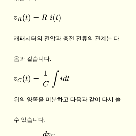
(
)
=
(
)
v
v
R
(
t
t
)
=
R
i
(
t
)
R
i
t
R
캐패시터의 전압과 충전 전류의 관계는 다
음과 같습니다.
1
∫
(
)
=
v
v
C
(
t
t
)
=
1
C
∫
i
d
t
i
d
t
C
C
위의 양쪽을 미분하고 다음과 같이 다시 쓸
수 있습니다.
d
v