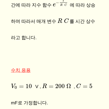
t
−
e
e
−
t
R
C
간에 따라 지수 함수
에 따라 상승
R
C
R
R
C
C
하며 따라서 매개 변수
를 시간 상수
라고 합니다.
수치 응용
=
10
=
200
Ω
=
5
V
V
0
=
10
R
R
=
200
Ω
C
C
=
5
V ,
,
0
mF로 가정합니다.