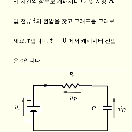
C
C
R
R
서 시간의 함수로 캐패시터
및 저항
i
i
및 전류
의 전압을 찾고 그래프를 그려보
=
0
t
t
t
t
=
0
세요.
입니다.
에서 캐패시터 전압
은 0입니다.