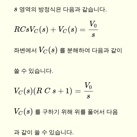
s
s
영역의 방정식은 다음과 같습니다.
V
0
(
)
+
(
)
=
R
R
C
C
s
s
V
V
C
(
s
)
s
+
V
C
(
s
V
)
=
V
s
0
s
C
C
s
(
)
V
V
C
(
s
s
)
좌변에서
를 분해하여 다음과 같이
C
쓸 수 있습니다.
V
0
(
)
(
+
1
)
=
V
V
C
(
s
s
)
(
R
R
C
s
C
+
1
)
s
=
V
0
s
C
s
(
)
V
V
C
(
s
s
)
를 구하기 위해 위를 풀어서 다음
C
과 같이 쓸 수 있습니다.