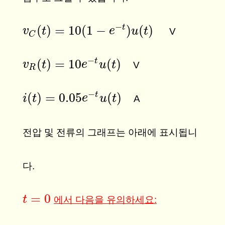
−
(
)
=
10
(
1
−
)
(
)
t
v
v
C
(
t
t
)
=
10
(
1
−
e
−
t
)
u
(
t
e
)
u
t
V
C
−
(
)
=
10
(
)
t
v
v
R
(
t
t
)
=
10
e
−
t
u
e
(
t
)
u
t
V
R
−
(
)
=
0.05
(
)
t
i
i
(
t
)
t
=
0.05
e
−
t
u
e
(
t
)
u
t
A
전압 및 전류의 그래프는 아래에 표시됩니
다.
=
0
t
t
=
0
에서 다음을 유의하세요: