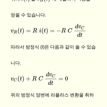
R
얻을 수 있습니다.
d
v
C
(
)
=
(
)
=
−
v
v
R
(
t
t
)
=
R
i
(
t
)
R
=
−
i
R
C
t
d
v
C
d
t
R
C
R
d
t
따라서 방정식 (I)은 다음과 같이 쓸 수 있습
니다.
d
v
C
(
)
+
=
0
v
v
C
(
t
t
)
+
R
C
d
R
v
C
C
d
t
=
0
C
d
t
위의 방정식 양변에 라플라스 변환을 취하