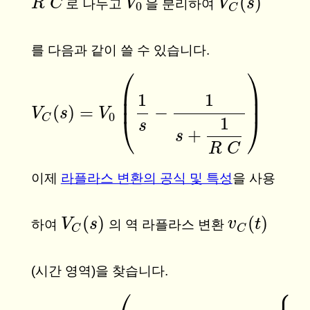
(
)
R
R
C
C
V
V
0
V
V
C
(
s
s
)
로 나누고
을 분리하여
0
C
를 다음과 같이 쓸 수 있습니다.
⎛
⎞
⎜
⎟
1
1
⎜
⎟
(
)
=
−
V
V
C
(
s
s
)
=
V
0
(
V
1
s
−
1
s
+
1
R
C
)
0
⎝
⎠
C
1
s
+
s
R
C
이제
라플라스 변환의 공식 및 특성
을 사용
(
)
(
)
V
V
C
(
s
s
)
v
v
C
(
t
t
)
하여
의 역 라플라스 변환
C
C
(시간 영역)을 찾습니다.
⎧