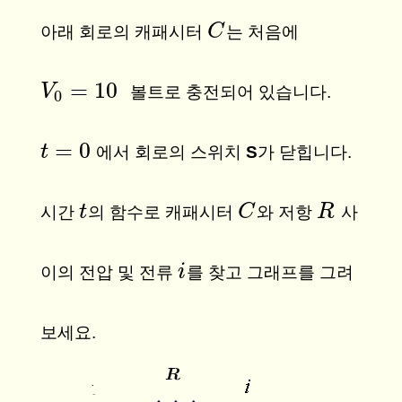
C
C
아래 회로의 캐패시터
는 처음에
=
10
V
V
0
=
10
볼트로 충전되어 있습니다.
0
=
0
t
t
=
0
에서 회로의 스위치
S
가 닫힙니다.
t
t
C
C
R
R
시간
의 함수로 캐패시터
와 저항
사
i
i
이의 전압 및 전류
를 찾고 그래프를 그려
보세요.