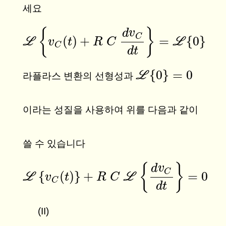
세요
{
}
d
v
C
(
)
+
=
{
0
}
L
L
L
{
v
C
(
v
t
)
+
R
t
C
d
v
C
R
d
t
}
C
=
L
{
0
}
C
d
t
{
0
}
=
0
L
L
{
0
}
=
0
라플라스 변환의 선형성과
이라는 성질을 사용하여 위를 다음과 같이
쓸 수 있습니다
{
}
d
v
C
{
(
)
}
+
=
0
L
L
L
{
v
C
v
(
t
)
}
+
t
R
C
L
{
d
v
R
C
d
C
t
}
=
0
C
d
t
(II)