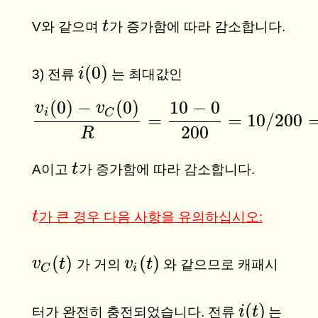
t
t
V와 같으며
가 증가함에 따라 감소합니다.
(
0
)
i
i
(
0
)
3) 전류
는 최대값인
(
0
)
−
(
0
)
10
−
0
v
v
i
C
=
=
10
/
200
v
i
(
0
)
−
v
C
(
0
)
R
=
10
−
0
200
=
10
/
200
=
0.05
200
R
t
t
A이고
가 증가함에 따라 감소합니다.
t
t
가 큰 경우 다음 사항을 유의하십시오:
(
)
(
)
v
v
C
(
t
t
)
v
v
i
(
t
)
t
가 거의
와 같으므로 캐패시
i
C
(
)
i
i
(
t
)
t
터가 완전히 충전되었습니다. 전류
는