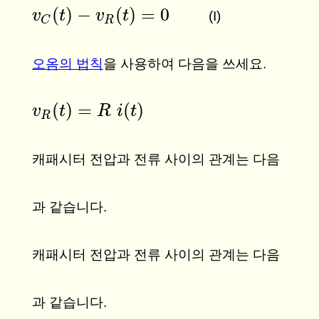
(
)
−
(
)
=
0
v
v
C
(
t
t
)
−
v
R
(
v
t
)
=
0
t
(I)
R
C
오옴의 법칙
을 사용하여 다음을 쓰세요.
(
)
=
(
)
v
v
R
(
t
t
)
=
R
i
(
t
)
R
i
t
R
캐패시터 전압과 전류 사이의 관계는 다음
과 같습니다.
캐패시터 전압과 전류 사이의 관계는 다음
과 같습니다.