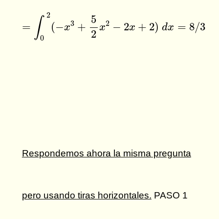
=
∫
0
2
(
−
x
3
+
5
2
x
2
−
2
x
+
2
)
d
x
=
8
/
3
2
5
∫
3
2
=
(
−
+
−
2
+
2
)
=
8
/
3
x
x
x
d
x
2
0
Respondemos ahora la misma pregunta
pero usando tiras horizontales.
PASO 1