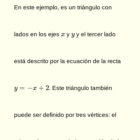
En este ejemplo, es un triángulo con
x
y
lados en los ejes
y
y el tercer lado
x
y
está descrito por la ecuación de la recta
y
=
−
x
+
2
=
−
+
2
. Este triángulo también
y
x
puede ser definido por tres vértices: el