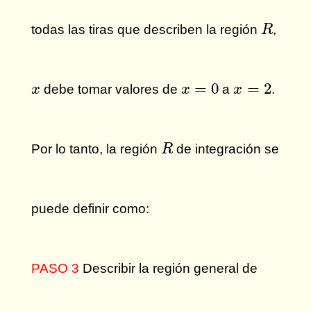
R
todas las tiras que describen la región
,
R
x
=
0
x
=
2
x
=
0
=
2
debe tomar valores de
a
.
x
x
x
R
Por lo tanto, la región
de integración se
R
puede definir como:
PASO 3
Describir la región general de