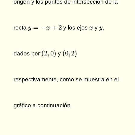
origen y los puntos de intersección de la
y
=
−
x
+
2
x
y
=
−
+
2
recta
y los ejes
y
,
y
x
x
y
(
2
,
0
)
(
0
,
2
)
(
2
,
0
)
(
0
,
2
)
dados por
y
respectivamente, como se muestra en el
gráfico a continuación.