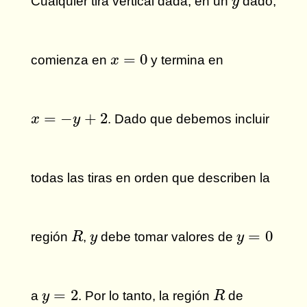
Cualquier tira vertical dada, en un
dado,
y
x
=
0
=
0
comienza en
y termina en
x
x
=
−
y
+
2
=
−
+
2
. Dado que debemos incluir
x
y
todas las tiras en orden que describen la
y
=
0
R
y
=
0
región
,
debe tomar valores de
R
y
y
y
=
2
R
=
2
a
. Por lo tanto, la región
de
y
R