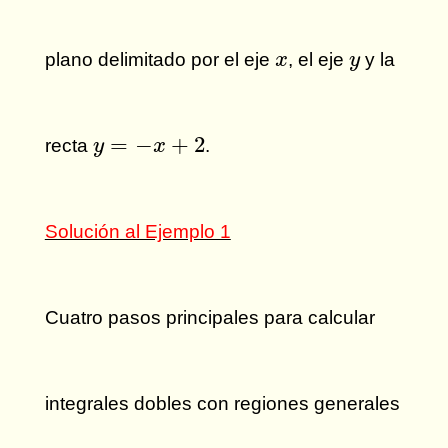
x
y
plano delimitado por el eje
, el eje
y la
x
y
y
=
−
x
+
2
=
−
+
2
recta
.
y
x
Solución al Ejemplo 1
Cuatro pasos principales para calcular
integrales dobles con regiones generales