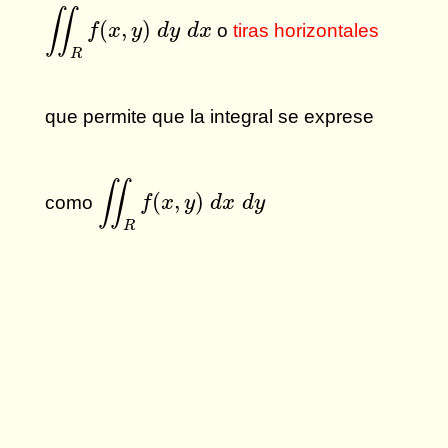
∬
R
f
(
x
,
y
)
d
y
d
x
∬
(
,
)
o
tiras horizontales
f
x
y
d
y
d
x
R
que permite que la integral se exprese
∬
R
f
(
x
,
y
)
d
x
d
y
∬
(
,
)
como
f
x
y
d
x
d
y
R