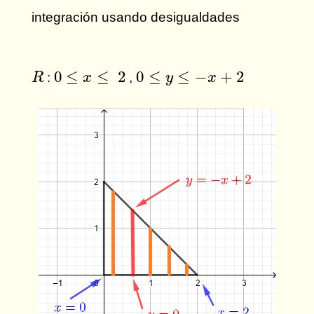
integración usando desigualdades
0
≤
x
≤
2
0
≤
y
≤
−
x
+
2
R
0
≤
≤
2
0
≤
≤
−
+
2
:
,
R
x
y
x