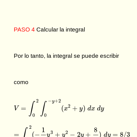
PASO 4
Calcular la integral
Por lo tanto, la integral se puede escribir
como
V
=
∫
0
2
∫
0
−
y
+
2
(
x
2
+
y
)
d
x
d
y
2
−
+
2
y
∫
∫
2
=
(
+
)
V
x
y
d
x
d
y
0
0
=
∫
0
2
(
−
1
3
y
3
+
y
2
−
2
y
+
8
3
)
d
y
=
8
/
3
2
1
8
∫
3
2
=
(
−
+
−
2
+
)
=
8
/
3
y
y
y
d
y