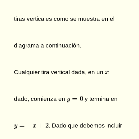
tiras verticales como se muestra en el
diagrama a continuación.
x
Cualquier tira vertical dada, en un
x
y
=
0
=
0
dado, comienza en
y termina en
y
y
=
−
x
+
2
=
−
+
2
. Dado que debemos incluir
y
x