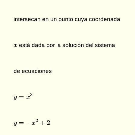
intersecan en un punto cuya coordenada
x
está dada por la solución del sistema
x
de ecuaciones
y
=
x
3
3
=
y
x
y
=
−
x
2
+
2
2
=
−
+
2
y
x