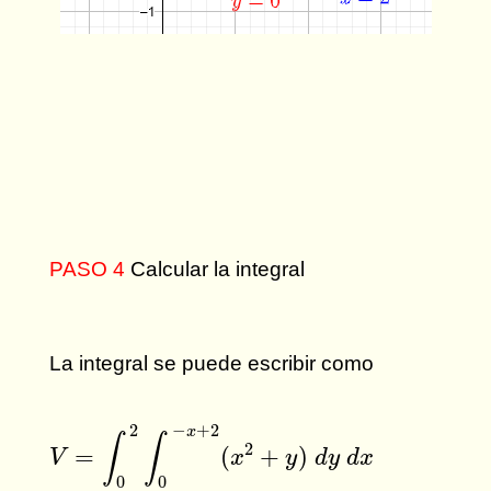
PASO 4
Calcular la integral
La integral se puede escribir como
V
=
∫
0
2
∫
0
−
x
+
2
(
x
2
+
y
)
d
y
d
x
−
+
2
2
x
∫
∫
2
=
(
+
)
V
x
y
d
y
d
x
0
0