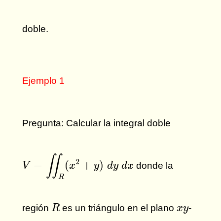
doble.
Ejemplo 1
Pregunta: Calcular la integral doble
V
=
∬
R
(
x
2
+
y
)
d
y
d
x
∬
2
=
(
+
)
donde la
V
x
y
d
y
d
x
R
R
x
y
región
es un triángulo en el plano
-
R
x
y