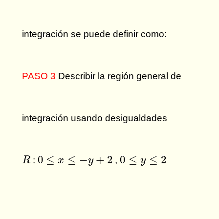
integración se puede definir como:
PASO 3
Describir la región general de
integración usando desigualdades
0
≤
x
≤
−
y
+
2
0
≤
y
≤
2
R
0
≤
≤
−
+
2
0
≤
≤
2
:
,
R
x
y
y