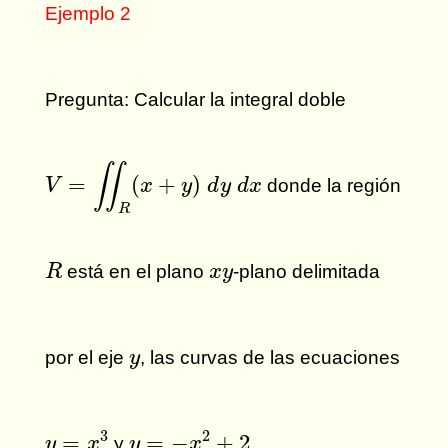
Ejemplo 2
Pregunta: Calcular la integral doble
V
=
∬
R
(
x
+
y
)
d
y
d
x
∬
=
(
+
)
donde la región
V
x
y
d
y
d
x
R
R
x
y
está en el plano
-plano delimitada
R
x
y
y
por el eje
, las curvas de las ecuaciones
y
y
=
x
3
y
=
−
x
2
+
2
3
2
=
=
−
+
2
y
.
y
x
y
x