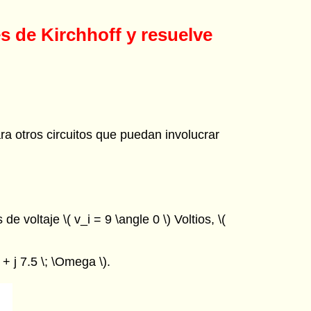
es de Kirchhoff y resuelve
ra otros circuitos que puedan involucrar
 voltaje \( v_i = 9 \angle 0 \) Voltios, \(
 + j 7.5 \; \Omega \).