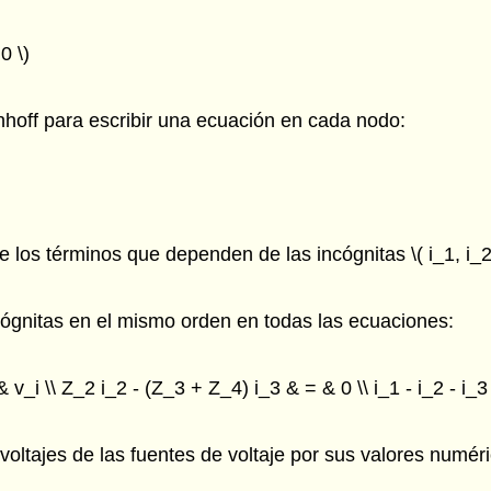
0 \)
hhoff para escribir una ecuación en cada nodo:
os términos que dependen de las incógnitas \( i_1, i_2 \)
ncógnitas en el mismo orden en todas las ecuaciones:
& v_i \\ Z_2 i_2 - (Z_3 + Z_4) i_3 & = & 0 \\ i_1 - i_2 - i_3
voltajes de las fuentes de voltaje por sus valores numéri