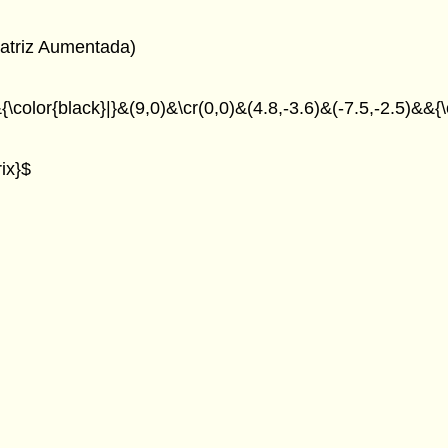
Matriz Aumentada)
\color{black}|}&(9,0)&\cr(0,0)&(4.8,-3.6)&(-7.5,-2.5)&&{\
ix}$