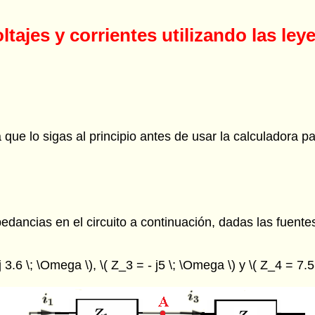
tajes y corrientes utilizando las ley
que lo sigas al principio antes de usar la calculadora pa
dancias en el circuito a continuación, dadas las fuentes de
 3.6 \; \Omega \), \( Z_3 = - j5 \; \Omega \) y \( Z_4 = 7.5