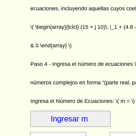
ecuaciones, incluyendo aquellas cuyos coef
\( \begin{array}{lclcl} (15 + j 10)\; i_1 + (4.8 -
& 0 \end{array} \)
Paso 4 - Ingresa el número de ecuaciones \( m
números complejos en forma "(parte real, pa
Ingresa el Número de Ecuaciones: \( m = \