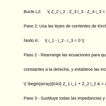
Bucle L2: \( Z_2 i_2 - Z_3 i_3 - Z_4 i_3 = 
Paso 2: Usa las leyes de corrientes de Kirc
Nodo A: \( i_1 - i_2 - i_3 = 0 \)
Paso 2 - Rearrange las ecuaciones para que l
constantes a la derecha, y establece las i
\( \begin{array}{lclcl} Z_1 i_1 + Z_2 i_2 & = 
Paso 3 - Sustituye todas las impedancias y 