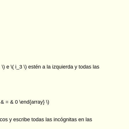
 e \( i_3 \) estén a la izquierda y todas las
 & = & 0 \end{array} \)
cos y escribe todas las incógnitas en las