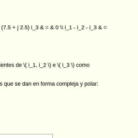
 - (7.5 + j 2.5) i_3 & = & 0 \\ i_1 - i_2 - i_3 & =
tes de \( i_1, i_2 \) e \( i_3 \) como
tes que se dan en forma compleja y polar: