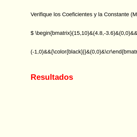
Verifique los Coeficientes y la Constante (
$ \begin{bmatrix}(15,10)&(4.8,-3.6)&(0,0)&&{
(-1,0)&&{\color{black}|}&(0,0)&\cr\end{bmatr
Resultados