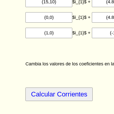
$i_{1}$ +
$i_{1}$ +
$i_{1}$ +
Cambia los valores de los coeficientes en l