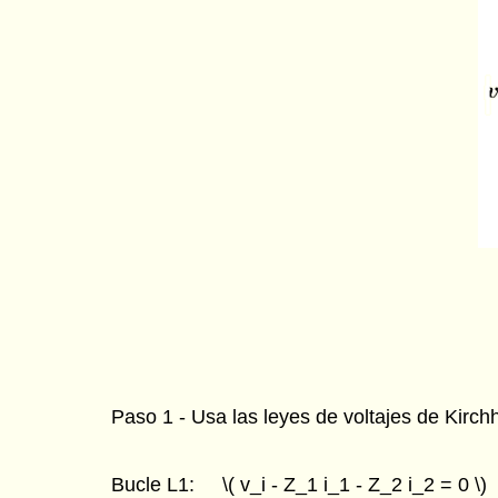
Paso 1 - Usa las leyes de voltajes de Kirch
Bucle L1: \( v_i - Z_1 i_1 - Z_2 i_2 = 0 \)