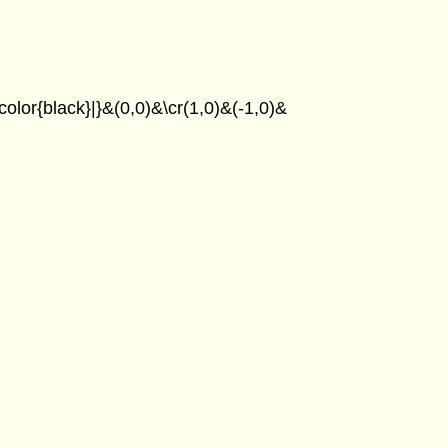
color{black}|}&(0,0)&\cr(1,0)&(-1,0)&