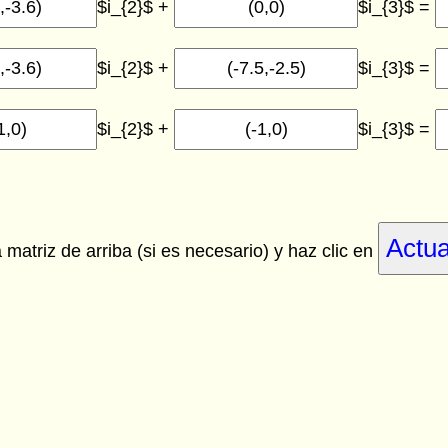
$i_{2}$ +
$i_{3}$ =
$i_{2}$ +
$i_{3}$ =
$i_{2}$ +
$i_{3}$ =
a matriz de arriba
(si es necesario)
y haz clic en