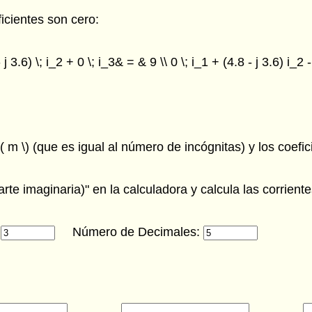
icientes son cero:
 j 3.6) \; i_2 + 0 \; i_3& = & 9 \\ 0 \; i_1 + (4.8 - j 3.6) i_2
 \) (que es igual al número de incógnitas) y los coeficien
rte imaginaria)" en la calculadora y calcula las corrien
)
Número de Decimales: