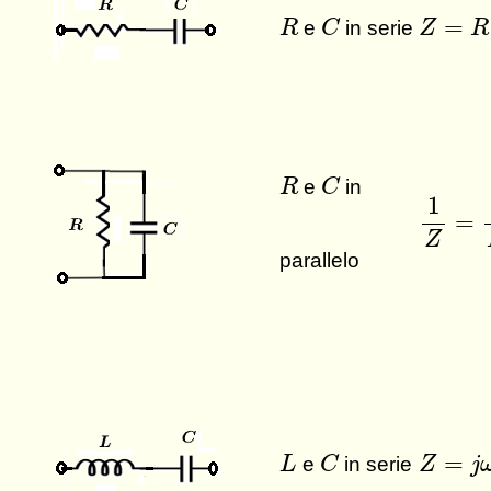
Z
=
R
−
j
C
R
=
e
in serie
R
C
Z
R
C
R
e
in
R
C
1
Z
=
1
1
=
Z
parallelo
Z
=
j
ω
L
C
L
=
e
in serie
L
C
Z
j