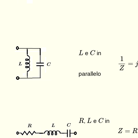
C
L
e
in
L
C
1
Z
=
j
ω
1
=
Z
parallelo
C
R
L
,
e
in
R
L
C
Z
=
R
+
j
=
Z
R