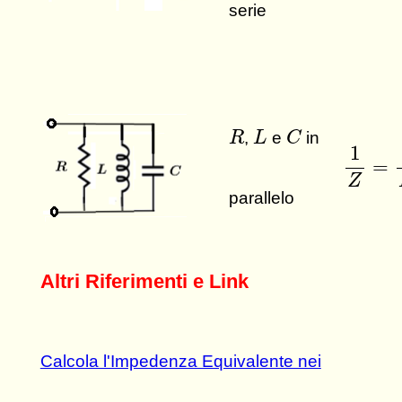
serie
C
R
L
,
e
in
R
L
C
1
Z
=
1
1
=
Z
parallelo
Altri Riferimenti e Link
Calcola l'Impedenza Equivalente nei