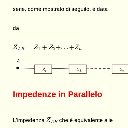
serie, come mostrato di seguito, è data
da
Z
A
B
=
Z
1
+
Z
2
+
.
.
.
+
Z
n
=
+
+
.
.
.
+
Z
Z
Z
Z
1
2
n
A
B
Impedenze in Parallelo
Z
A
B
L'impedenza
che è equivalente alle
Z
A
B