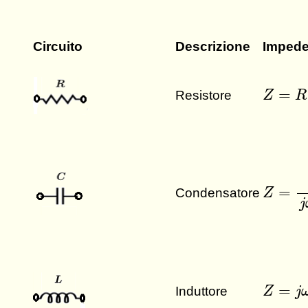
Circuito
Descrizione
Impede
Z
=
R
=
Resistore
Z
R
Z
=
1
j
ω
=
Condensatore
Z
j
Z
=
j
ω
L
=
Induttore
Z
j