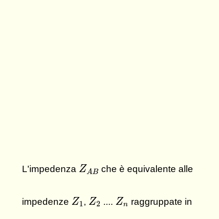
Z
A
B
L'impedenza
che è equivalente alle
Z
A
B
Z
1
Z
2
Z
n
impedenze
,
....
raggruppate in
Z
Z
Z
1
2
n