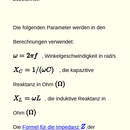
Die folgenden Parameter werden in den
Berechnungen verwendet:
=
2
ω
ω
=
2
π
f
π
f
, Winkelgeschwindigkeit in rad/s
=
1
/
(
)
X
X
C
=
1
/
(
ω
C
)
ω
C
, die kapazitive
C
(
Ω
)
(
Ω
)
Reaktanz in Ohm
=
X
X
L
=
ω
L
ω
L
, die induktive Reaktanz in
L
(
Ω
)
(
Ω
)
Ohm
Z
Z
Die
Formel für die Impedanz
der