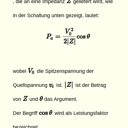
Z
Z
, die an eine Impedanz
geliefert wird, wie
in der Schaltung unten gezeigt, lautet:
2
V
0
=
cos
P
P
a
=
V
0
2
2
|
Z
|
cos
θ
θ
a
2
|
|
Z
V
V
0
wobei
die Spitzenspannung der
0
|
|
v
v
i
|
Z
Z
|
Quellspannung
ist.
ist der Betrag
i
Z
Z
θ
θ
von
und
das Argument.
cos
cos
θ
θ
Der Begriff
wird als Leistungsfaktor
bezeichnet.