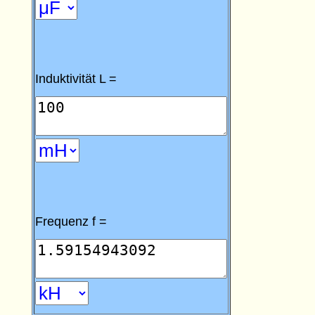
Induktivität L =
Frequenz f =