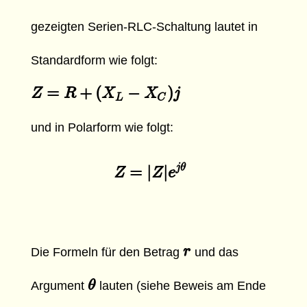
gezeigten Serien-RLC-Schaltung lautet in
Standardform wie folgt:
=
+
(
−
)
Z
Z
=
R
+
(
R
X
L
−
X
C
X
)
j
X
j
L
C
und in Polarform wie folgt:
j
θ
=
|
|
Z
Z
=
|
Z
Z
|
e
j
e
θ
r
r
Die Formeln für den Betrag
und das
θ
θ
Argument
lauten (siehe Beweis am Ende