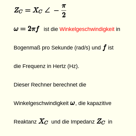
π
=
∠
−
Z
Z
C
=
X
C
X
∠
−
π
2
C
C
2
=
2
ω
ω
=
2
π
f
π
f
ist die
Winkelgeschwindigkeit
in
f
f
Bogenmaß pro Sekunde (rad/s) und
ist
die Frequenz in Hertz (Hz).
Dieser Rechner berechnet die
ω
ω
Winkelgeschwindigkeit
, die kapazitive
X
X
C
Z
Z
C
Reaktanz
und die Impedanz
in
C
C