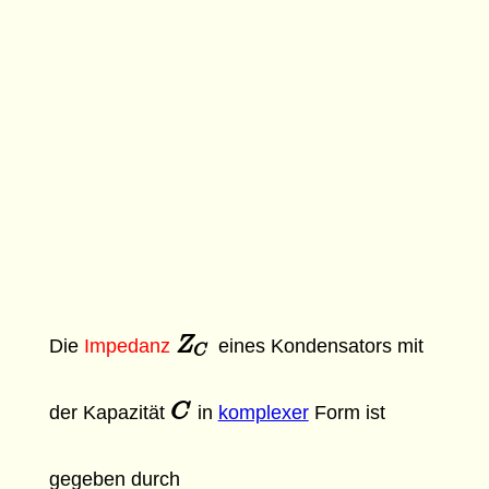
Z
Z
C
Die
Impedanz
eines Kondensators mit
C
C
C
der Kapazität
in
komplexer
Form ist
gegeben durch