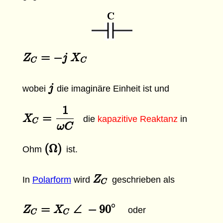
=
−
Z
Z
C
=
−
j
X
C
j
X
C
C
j
j
wobei
die imaginäre Einheit ist und
1
=
X
X
C
=
1
ω
C
die
kapazitive Reaktanz
in
C
ω
C
(
Ω
)
(
Ω
)
Ohm
ist.
Z
Z
C
In
Polarform
wird
geschrieben als
C
∘
=
∠
−
90
Z
Z
C
=
X
C
X
∠
−
90
∘
oder
C
C