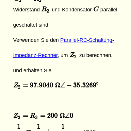
2
2
R
R
2
C
C
Widerstand
und Kondensator
parallel
2
geschaltet sind
Verwenden Sie den
Parallel-RC-Schaltung-
Z
Z
2
Impedanz-Rechner
, um
zu berechnen,
2
und erhalten Sie
∘
=
97.9040
Ω
∠
−
35.3269
Z
Z
2
=
97.9040
Ω
∠
−
35.3269
∘
2
=
=
200
Ω
∠
0
Z
Z
3
=
R
3
R
=
200
Ω
∠
0
3
3
1
1
1