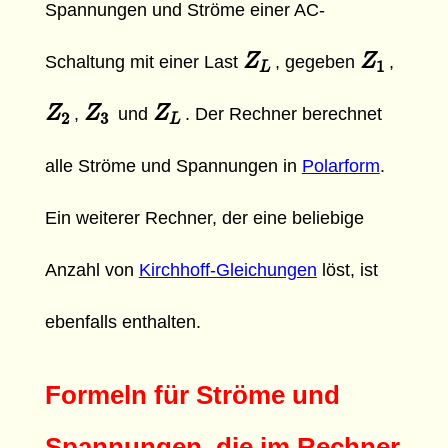
Spannungen und Ströme einer AC-
Z
Z
L
Z
Z
1
Schaltung mit einer Last
, gegeben
,
1
L
Z
Z
2
Z
Z
3
Z
Z
L
,
und
. Der Rechner berechnet
2
3
L
alle Ströme und Spannungen in
Polarform
.
Ein weiterer Rechner, der eine beliebige
Anzahl von
Kirchhoff-Gleichungen
löst, ist
ebenfalls enthalten.
Formeln für Ströme und
Spannungen, die im Rechner