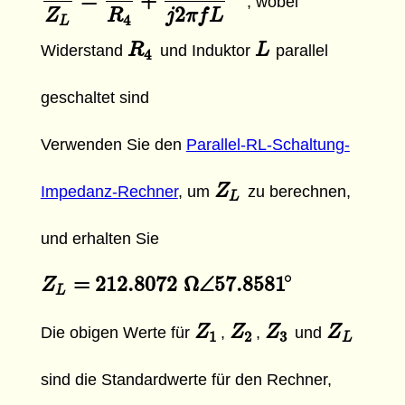
=
+
1
Z
L
=
1
R
4
+
1
j
2
π
f
L
, wobei
2
Z
R
j
π
f
L
4
L
R
R
4
L
L
Widerstand
und Induktor
parallel
4
geschaltet sind
Verwenden Sie den
Parallel-RL-Schaltung-
Z
Z
L
Impedanz-Rechner
, um
zu berechnen,
L
und erhalten Sie
∘
=
212.8072
Ω
∠
57.8581
Z
Z
L
=
212.8072
Ω
∠
57.8581
∘
L
Z
Z
1
Z
Z
2
Z
Z
3
Z
Z
L
Die obigen Werte für
,
,
und
1
2
3
L
sind die Standardwerte für den Rechner,