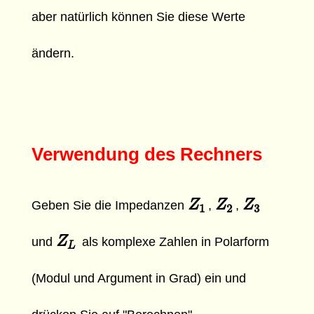
aber natürlich können Sie diese Werte
ändern.
Verwendung des Rechners
Z
Z
1
Z
Z
2
Z
Z
3
Geben Sie die Impedanzen
,
,
1
2
3
Z
Z
L
und
als komplexe Zahlen in Polarform
L
(Modul und Argument in Grad) ein und