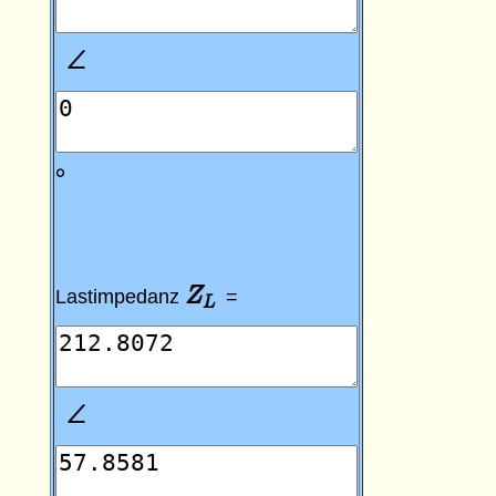
∠
∠
∘
∘
Z
Z
L
Lastimpedanz
=
L
∠
∠