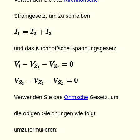
Stromgesetz, um zu schreiben
=
+
I
I
1
=
I
2
+
I
I
3
I
1
2
3
und das Kirchhoffsche Spannungsgesetz
−
−
=
0
V
V
i
−
V
Z
V
1
−
V
Z
2
=
V
0
i
Z
Z
1
2
−
−
=
0
V
V
Z
2
−
V
Z
V
3
−
V
Z
L
V
=
0
Z
Z
Z
2
3
L
Verwenden Sie das
Ohmsche
Gesetz, um
die obigen Gleichungen wie folgt
umzuformulieren: