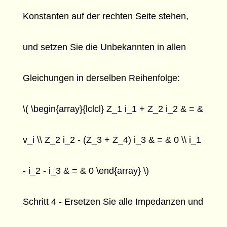
Konstanten auf der rechten Seite stehen,
und setzen Sie die Unbekannten in allen
Gleichungen in derselben Reihenfolge:
\( \begin{array}{lclcl} Z_1 i_1 + Z_2 i_2 & = &
v_i \\ Z_2 i_2 - (Z_3 + Z_4) i_3 & = & 0 \\ i_1
- i_2 - i_3 & = & 0 \end{array} \)
Schritt 4 - Ersetzen Sie alle Impedanzen und