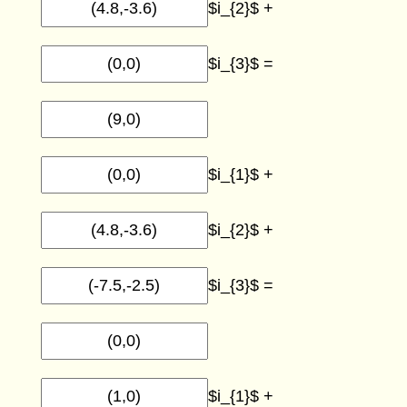
$i_{2}$ +
$i_{3}$ =
$i_{1}$ +
$i_{2}$ +
$i_{3}$ =
$i_{1}$ +