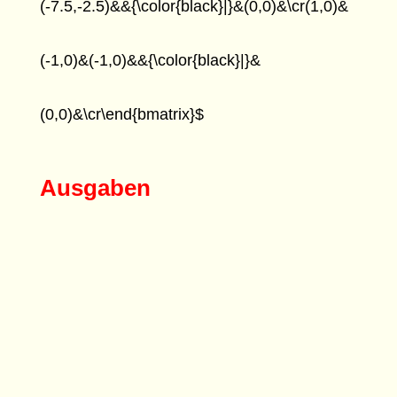
(-7.5,-2.5)&&{\color{black}|}&(0,0)&\cr(1,0)&
(-1,0)&(-1,0)&&{\color{black}|}&
(0,0)&\cr\end{bmatrix}$
Ausgaben