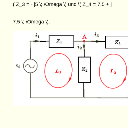
( Z_3 = - j5 \; \Omega \) und \( Z_4 = 7.5 + j
7.5 \; \Omega \).