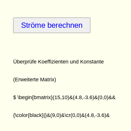
Überprüfe Koeffizienten und Konstante
(Erweiterte Matrix)
$ \begin{bmatrix}(15,10)&(4.8,-3.6)&(0,0)&&
{\color{black}|}&(9,0)&\cr(0,0)&(4.8,-3.6)&