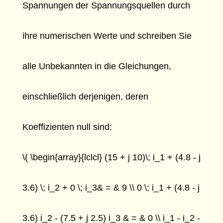
Spannungen der Spannungsquellen durch
ihre numerischen Werte und schreiben Sie
alle Unbekannten in die Gleichungen,
einschließlich derjenigen, deren
Koeffizienten null sind:
\( \begin{array}{lclcl} (15 + j 10)\; i_1 + (4.8 - j
3.6) \; i_2 + 0 \; i_3& = & 9 \\ 0 \; i_1 + (4.8 - j
3.6) i_2 - (7.5 + j 2.5) i_3 & = & 0 \\ i_1 - i_2 -