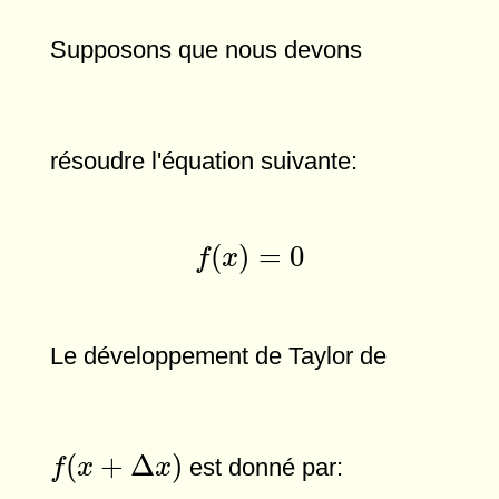
Supposons que nous devons
résoudre l'équation suivante:
f
(
x
)
=
0
(
)
=
0
f
x
Le développement de Taylor de
f
(
x
+
Δ
x
)
(
+
Δ
)
est donné par:
f
x
x