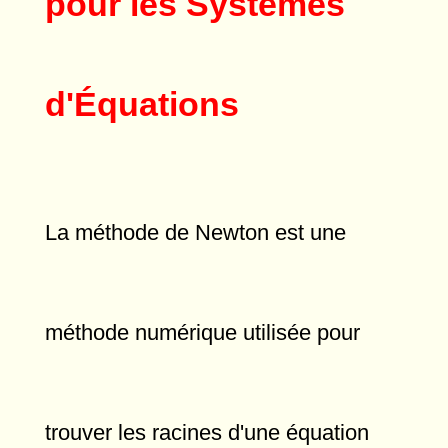
pour les Systèmes
d'Équations
La méthode de Newton est une
méthode numérique utilisée pour
trouver les racines d'une équation