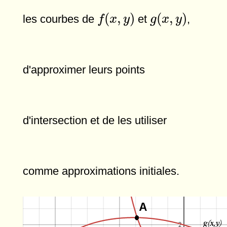
f
(
x
,
y
)
g
(
x
,
y
)
(
,
)
(
,
)
les courbes de
et
,
f
x
y
g
x
y
d'approximer leurs points
d'intersection et de les utiliser
comme approximations initiales.