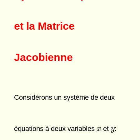
et la Matrice
Jacobienne
Considérons un système de deux
x
y
équations à deux variables
et
:
x
y