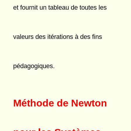
et fournit un tableau de toutes les
valeurs des itérations à des fins
pédagogiques.
Méthode de Newton