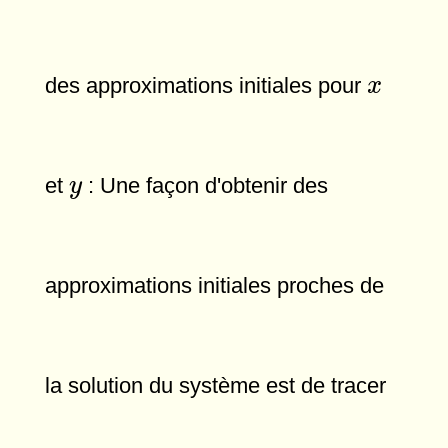
x
des approximations initiales pour
x
y
et
: Une façon d'obtenir des
y
approximations initiales proches de
la solution du système est de tracer