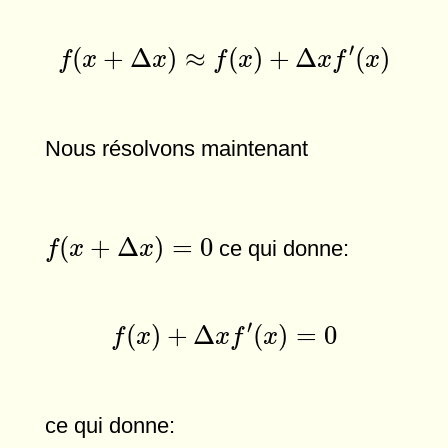
f
(
x
+
Δ
x
)
≈
f
(
x
)
+
Δ
x
f
′
(
x
)
′
(
+
Δ
)
≈
(
)
+
Δ
(
)
f
x
x
f
x
x
f
x
Nous résolvons maintenant
f
(
x
+
Δ
x
)
=
0
(
+
Δ
)
=
0
ce qui donne:
f
x
x
f
(
x
)
+
Δ
x
f
′
(
x
)
=
0
′
(
)
+
Δ
(
)
=
0
f
x
x
f
x
ce qui donne: