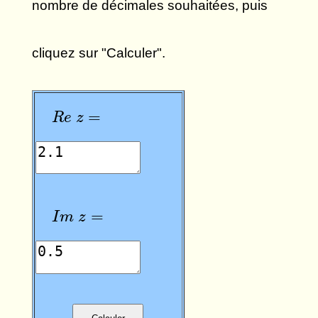
nombre de décimales souhaitées, puis
cliquez sur "Calculer".
R
e
z
=
=
R
e
z
I
m
z
=
=
I
m
z