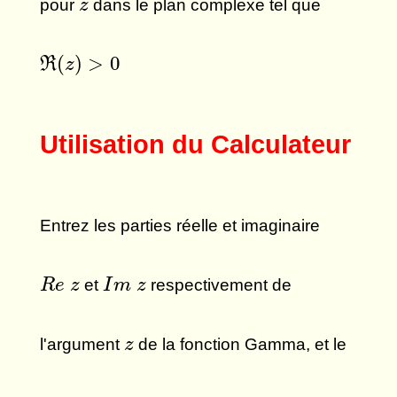
z
pour
dans le plan complexe tel que
z
ℜ
(
z
)
>
0
(
)
>
0
R
z
Utilisation du Calculateur
Entrez les parties réelle et imaginaire
R
e
z
I
m
z
et
respectivement de
R
e
z
I
m
z
z
l'argument
de la fonction Gamma, et le
z