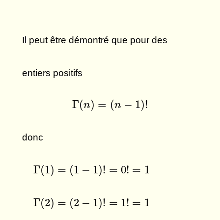
Il peut être démontré que pour des
entiers positifs
Γ
(
n
)
=
(
n
−
1
)
!
Γ
(
)
=
(
−
1
)
!
n
n
donc
Γ
(
1
)
=
(
1
−
1
)
!
=
0
!
=
1
Γ
(
1
)
=
(
1
−
1
)
!
=
0
!
=
1
Γ
(
2
)
=
(
2
−
1
)
!
=
1
!
=
1
Γ
(
2
)
=
(
2
−
1
)
!
=
1
!
=
1