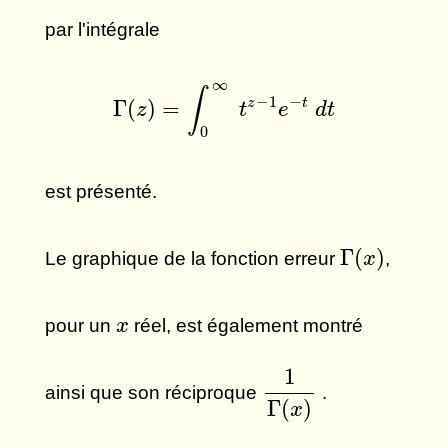
par l'intégrale
Γ
(
z
)
=
∫
0
∞
t
z
−
1
e
−
t
d
t
∞
∫
−
1
−
z
t
Γ
(
)
=
z
t
e
d
t
0
est présenté.
Γ
(
x
)
Γ
(
)
Le graphique de la fonction erreur
,
x
x
pour un
réel, est également montré
x
1
Γ
(
x
)
1
ainsi que son réciproque
.
Γ
(
)
x