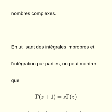
nombres complexes.
En utilisant des intégrales impropres et
l'intégration par parties, on peut montrer
que
Γ
(
z
+
1
)
=
z
Γ
(
z
)
Γ
(
+
1
)
=
Γ
(
)
z
z
z