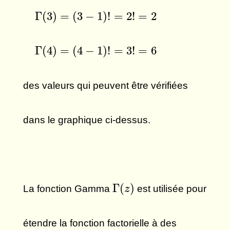
Γ
(
3
)
=
(
3
−
1
)
!
=
2
!
=
2
Γ
(
3
)
=
(
3
−
1
)
!
=
2
!
=
2
Γ
(
4
)
=
(
4
−
1
)
!
=
3
!
=
6
Γ
(
4
)
=
(
4
−
1
)
!
=
3
!
=
6
des valeurs qui peuvent être vérifiées
dans le graphique ci-dessus.
Γ
(
z
)
Γ
(
)
La fonction Gamma
est utilisée pour
z
étendre la fonction factorielle à des