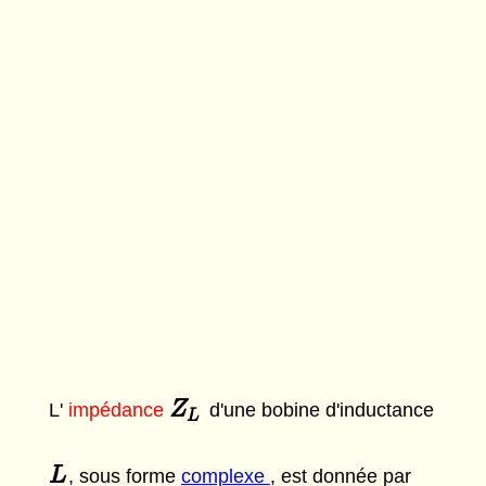
Z
Z
L
L'
impédance
d'une bobine d'inductance
L
L
L
, sous forme
complexe
, est donnée par