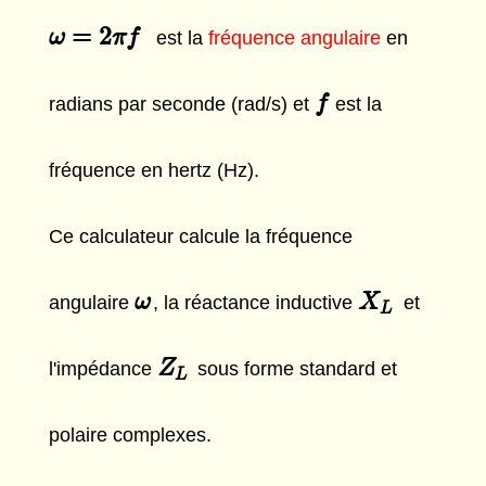
=
2
ω
ω
=
2
π
f
π
f
est la
fréquence angulaire
en
f
f
radians par seconde (rad/s) et
est la
fréquence en hertz (Hz).
Ce calculateur calcule la fréquence
ω
ω
X
X
L
angulaire
, la réactance inductive
et
L
Z
Z
L
l'impédance
sous forme standard et
L
polaire complexes.