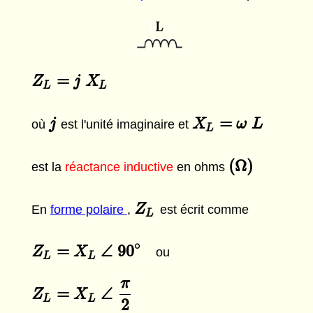
=
Z
Z
L
=
j
X
L
j
X
L
L
=
j
j
X
X
L
=
ω
L
ω
L
où
est l'unité imaginaire et
L
(
Ω
)
(
Ω
)
est la
réactance inductive
en ohms
Z
Z
L
En
forme polaire
,
est écrit comme
L
∘
=
∠
90
Z
Z
L
=
X
L
∠
X
90
∘
ou
L
L
π
=
∠
Z
Z
L
=
X
L
∠
X
π
2
L
L
2